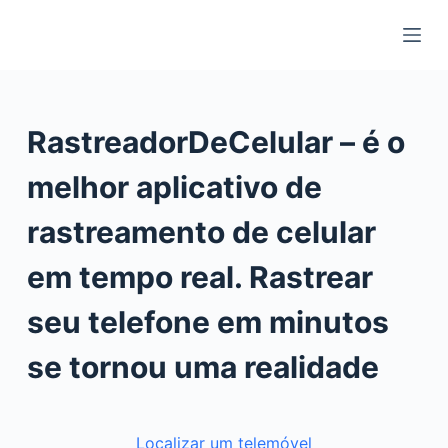
S
k
i
p
t
RastreadorDeCelular – é o
o
c
melhor aplicativo de
o
rastreamento de celular
n
t
em tempo real. Rastrear
e
n
seu telefone em minutos
t
se tornou uma realidade
Localizar um telemóvel